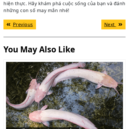
hiện thực. Hãy khám phá cuộc sống của bạn và đánh
những con số may mắn nhé!
Điều
Previous
Next
Previous
Next
hướng
post:
post:
bài
viết
You May Also Like