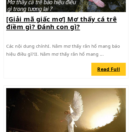
[Giải mã giấc mơ] Mơ thấy cá trê
[Giải
điềm gì? Đánh con gì?
mã
giấc
Các nội dung chínhI. Nằm mơ thấy rắn hổ mang báo
mơ]
hiệu điều gì?II. Nằm mơ thấy rắn hổ mang ...
Mơ
thấy
Read
Read Full
cá
Full
trê
điềm
gì?
Đánh
con
gì?