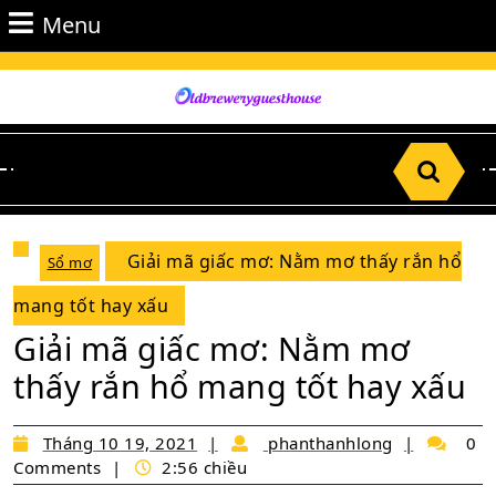
Skip
Menu
Menu
to
content
Skip
to
Content
Search
for:
Giải mã giấc mơ: Nằm mơ thấy rắn hổ
Sổ mơ
mang tốt hay xấu
Giải mã giấc mơ: Nằm mơ
thấy rắn hổ mang tốt hay xấu
Tháng
phantha
Tháng 10 19, 2021
phanthanhlong
0
10
Comments
2:56 chiều
19,