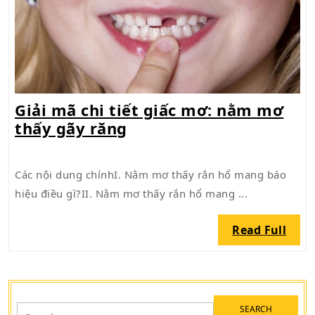
Giải mã chi tiết giấc mơ: nằm mơ
Giải
thấy gãy răng
mã
chi
Các nội dung chínhI. Nằm mơ thấy rắn hổ mang báo
tiết
hiệu điều gì?II. Nằm mơ thấy rắn hổ mang ...
giấc
mơ:
Read
Read Full
nằm
Full
mơ
thấy
gãy
Search
răng