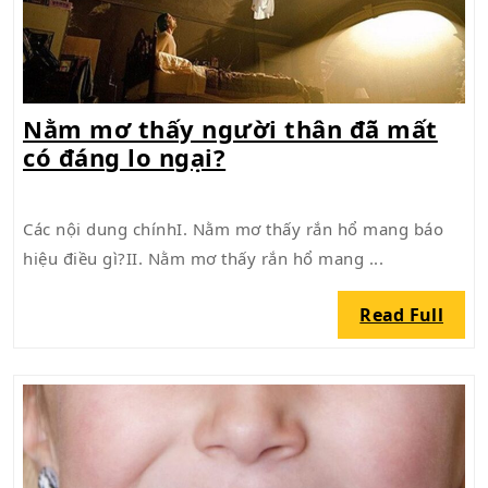
Nằm mơ thấy người thân đã mất
Nằm
có đáng lo ngại?
mơ
thấy
Các nội dung chínhI. Nằm mơ thấy rắn hổ mang báo
người
hiệu điều gì?II. Nằm mơ thấy rắn hổ mang ...
thân
đã
Read
Read Full
mất
Full
có
đáng
lo
ngại?